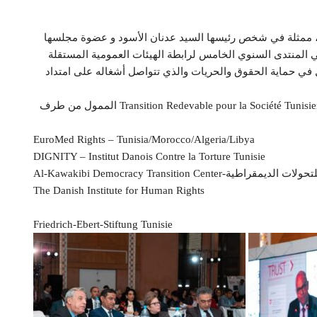
اركت هيئة النفاذ إلى المعلومة اليوم 02 ديسمبر 2022، ممثلة في شخص رئيسها السيد عدنان الأسود و عضوة مجلسها
في المنتدى السنوي الخامس لرابطة الهيئات العمومية المستقلة
 في حماية الحقوق والحريات والذي تتواصل أشغاله على امتداد
يندرج تنظيم هذا المنتدى في إطار مشروع Transition Redevable pour la Société Tunisienne (TRUST) الممول من طرف
EuroMed Rights – Tunisia/Morocco/Algeria/Libya
DIGNITY – Institut Danois Contre la Torture Tunisie
Al-Kaw-مركز الكواكبي للتحولات الديمقراطية
The Danish Institute for Human Rights
Friedrich-Ebert-Stiftung Tunisie