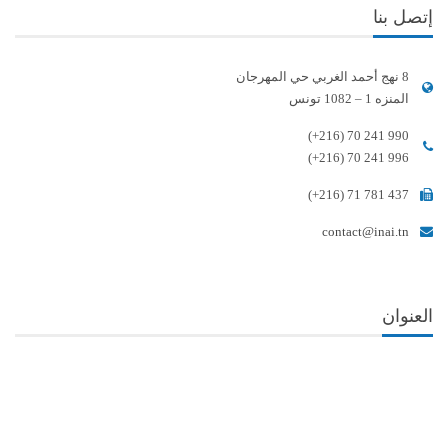
إتصل بنا
8 نهج أحمد الغربي حي المهرجان
المنزه 1 – 1082 تونس
(+216) 70 241 990
(+216) 70 241 996
(+216) 71 781 437
contact@inai.tn
العنوان