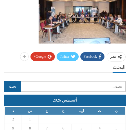
Google+
Twitter
Facebook
نشر
البحث
أغسطس 2026
ن
ث
أرب
خ
ج
س
د
2
1
9
8
7
6
5
4
3