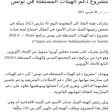
مشروع دعم الهيئات المستقلة في تونس
نشر في
30 مارس, 2023
شاركت هيئة النفاذ الى المعلومة اليوم 30 مارس 2023 ممثّلة في
شخص رئيسها السيّد عدنان الأسود في أشغال اجتماع لجنة قيادة
مشروع دعم الهيئات المستقلة في تونس برنامج PAII-T — Projet
d’Appui aux Instances Indépendantes en Tunisie
والذي يشرف على تنفيذه مجلس أوروبا بتمويل من الإتحاد الأوروبي.
وهو جزء من برنامج دعم المجتمع المدني والهيئات المستقلة (PASC)
التابع للاتحاد الأوروبي.
ويهدف “مشروع دعم الهيئات المستقلة في تونس” إلى دعم الهيئات
في ممارسة مهامها من خلال دعم الإصلاحات التشريعية ودعم تحسين
تنظيمهما الداخلي وتعزيز قدرات أعضائها وموظفيها علاوة على دعم
الممارسة الفعالة لمهامهم القانونية…
وبيّن رئيس الهيئة السيّد عدنان الأسود في كلمته الافتتاحية أنه وفي
إطار هذا المشروع توصّلت الهيئة إلى تكوين أكثر من 250 مكلّفا