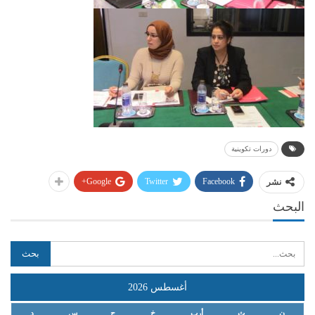
دورات تكوينية
Google+
Twitter
Facebook
نشر
البحث
أغسطس 2026
ن
ث
أرب
خ
ج
س
د