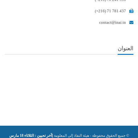
(+216) 71 781 437
contact@inai.tn
العنوان
© جميع الحقوق محفوظة - هيئة النفاذ إلى المعلومة
[آخر تحيين : الثلاثاء 18 مارس