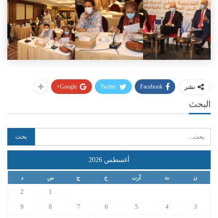
Google+
Twitter
Facebook
نشر
البحث
أغسطس 2026
ن
ث
أرب
خ
ج
س
د
2
1
9
8
7
6
5
4
3