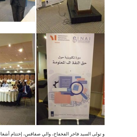
و تولى السيد فاخر الفخفاخ، والي صفاقس، إختتام أشغال ا