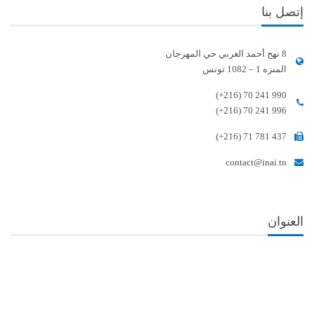
إتصل بنا
8 نهج أحمد الغربي حي المهرجان
المنزه 1 – 1082 تونس
(+216) 70 241 990
(+216) 70 241 996
(+216) 71 781 437
contact@inai.tn
العنوان