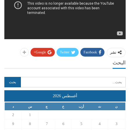
Google+
Twitter
Facebook
نشر
البحث
أغسطس 2026
ن
ث
أرب
خ
ج
س
د
2
1
9
8
7
6
5
4
3