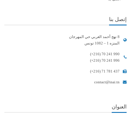
إتصل بنا
8 نهج أحمد الغربي حي المهرجان
المنزه 1 – 1082 تونس
(+216) 70 241 990
(+216) 70 241 996
(+216) 71 781 437
contact@inai.tn
العنوان