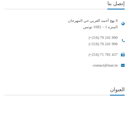
إتصل بنا
8 نهج أحمد الغربي حي المهرجان
المنزه 1 – 1082 تونس
(+216) 70 241 990
(+216) 70 241 996
(+216) 71 781 437
contact@inai.tn
العنوان