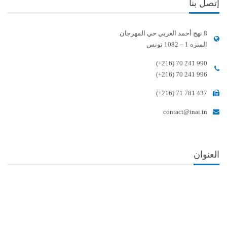
إتصل بنا
8 نهج أحمد الغربي حي المهرجان
المنزه 1 – 1082 تونس
(+216) 70 241 990
(+216) 70 241 996
(+216) 71 781 437
contact@inai.tn
العنوان