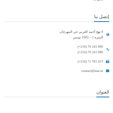
إتصل بنا
8 نهج أحمد الغربي حي المهرجان
المنزه 1 – 1082 تونس
(+216) 70 241 990
(+216) 70 241 996
(+216) 71 781 437
contact@inai.tn
العنوان