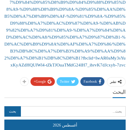
7%D9%84%D9%85%D8%B9%D9%84%D9%88%D9%85%D
8%A9-%D9%88%D8%B9%D9%8A-%D9%85%D8%AA%D8%
B5%D8%A7%D8%B9%D8%AF-%D9%81%D9%8A-%D9%85%
D9%88%D8%A7%D8%AC%D9%87%D8%A9-%D8%AB%D
9%82%D8%A7%D9%81%D8%A9-%D8%A7%D9%84%D8%A
D%D8%AC%D8%A8/%D9%85%D8%A7%D9%87%D8%B1-%
D8%AC%D8%B9%D9%8A%D8%AF%D8%A7%D9%86/%D8%
B3%DB%8C%D8%A7%D8%B3%D8%A9/%D8%AA%D9%8
2%D8%A7%D8%B1%DB%8C%D8%B1?fbclid=IwAR0aMy3sYu
xKyAZdHQUlWl4-tZkTJOuaTMdG24lH7_ibrvK7dJcxyb-7zvc
Google+
Twitter
Facebook
نشر
البحث
أغسطس 2026