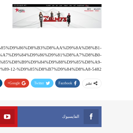
84%D9%85%D9%86%D8%B3%D8%AA%D9%8A%D8%B1-
%A7%D9%84%D9%86%D9%81%D8%A7%D8%B0-
%85%D8%B9%D9%84%D9%88%D9%85%D8%A9-
89-12-%D9%85%D8%B7%D9%84%D8%A8-5482
Google+
Twitter
Facebook
نشر
الفايسبوك