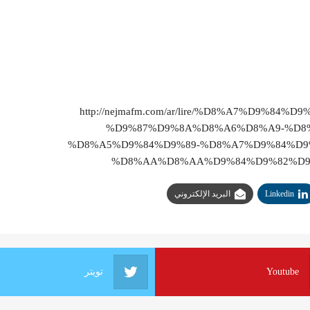
http://nejmafm.com/ar/lire/%D8%A7%D9%
%D9%87%D9%8A%D8%A6%D8%A9-%D8
%D8%A5%D9%84%D9%89-%D8%A7%D9%84%D9
%D8%AA%D8%AA%D9%84%D9%82%D9%
Linkedin
البريد الإلكتروني
Youtube
تويتر