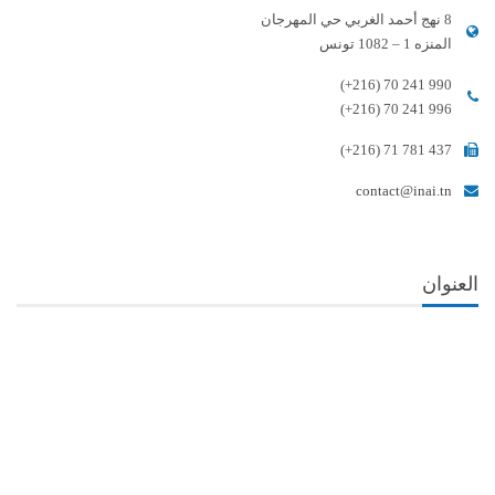
8 نهج أحمد الغربي حي المهرجان
المنزه 1 – 1082 تونس
(+216) 70 241 990
(+216) 70 241 996
(+216) 71 781 437
contact@inai.tn
العنوان