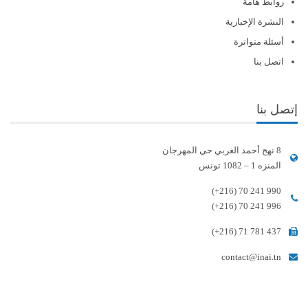
روابط هامة
النشرة الإخبارية
أسئلة متواترة
اتصل بنا
إتصل بنا
8 نهج أحمد الغربي حي المهرجان
المنزه 1 – 1082 تونس
(+216) 70 241 990
(+216) 70 241 996
(+216) 71 781 437
contact@inai.tn