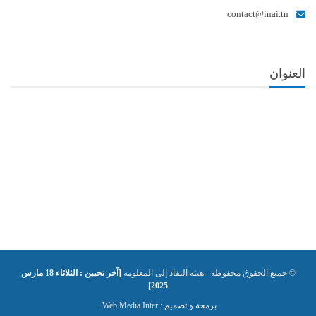
contact@inai.tn
العنوان
© جميع الحقوق محفوظة - هيئة النفاذ إلى المعلومة
[آخر تحيين : الثلاثاء 18 مارس
2025]
برمجة و تصميم :
Web Media Inter.