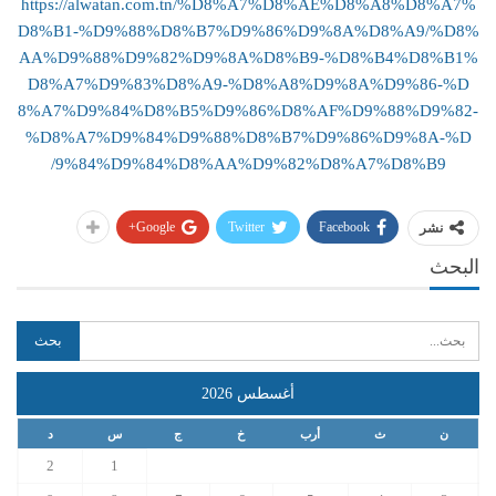
https://alwatan.com.tn/%D8%A7%D8%AE%D8%A8%D8%A7%
D8%B1-%D9%88%D8%B7%D9%86%D9%8A%D8%A9/%D8%
AA%D9%88%D9%82%D9%8A%D8%B9-%D8%B4%D8%B1%
D8%A7%D9%83%D8%A9-%D8%A8%D9%8A%D9%86-%D
8%A7%D9%84%D8%B5%D9%86%D8%AF%D9%88%D9%82-
%D8%A7%D9%84%D9%88%D8%B7%D9%86%D9%8A-%D
9%84%D9%84%D8%AA%D9%82%D8%A7%D8%B9/
Google+
Twitter
Facebook
نشر
البحث
أغسطس 2026
ن
ث
أرب
خ
ج
س
د
2
1