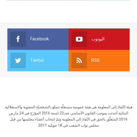
Facebook
اليوتوب
Twitter
RSS
هيئة النّفاذ إلى المعلومة هي هيئة عمومية مستقلّة تتمتّع بالشخصيّة المعنوية والاستقلالية
المالية أحدثت بموجب القانون الأساسي عدد22 لسنة 2016 المؤرّخ في 24 مارس
2016 المتعلّق بالحق في النّفاذ الى المعلومة وتمّ انتخاب أعضاء مجلسها من قبل
مجلس نواب الشعب في 18 جويلية 2017