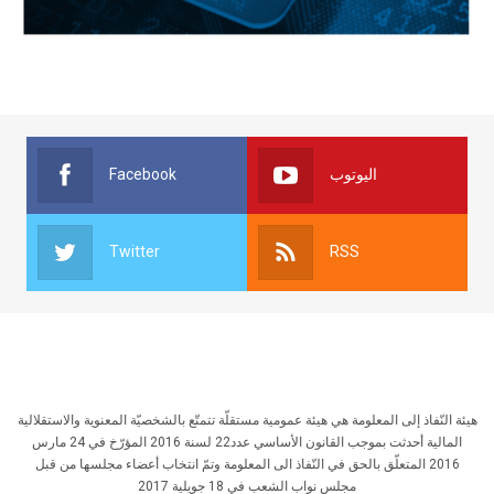
Facebook
اليوتوب
Twitter
RSS
هيئة النّفاذ إلى المعلومة هي هيئة عمومية مستقلّة تتمتّع بالشخصيّة المعنوية والاستقلالية
المالية أحدثت بموجب القانون الأساسي عدد22 لسنة 2016 المؤرّخ في 24 مارس
2016 المتعلّق بالحق في النّفاذ الى المعلومة وتمّ انتخاب أعضاء مجلسها من قبل
مجلس نواب الشعب في 18 جويلية 2017