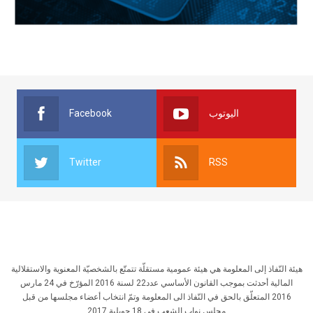
Facebook
اليوتوب
Twitter
RSS
هيئة النّفاذ إلى المعلومة هي هيئة عمومية مستقلّة تتمتّع بالشخصيّة المعنوية والاستقلالية
المالية أحدثت بموجب القانون الأساسي عدد22 لسنة 2016 المؤرّخ في 24 مارس
2016 المتعلّق بالحق في النّفاذ الى المعلومة وتمّ انتخاب أعضاء مجلسها من قبل
مجلس نواب الشعب في 18 جويلية 2017