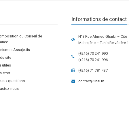
Informations de contact
omposition du Conseil de
N°8 Rue Ahmed Gharbi – Cité
stance
Mahrajène – Tunis Belvédère 
nismes Assujettis
(+216) 70 241 990
 du site
(+216) 70 241 996
s utiles
(+216) 71 781 437
letter
e aux questions
contact@inai.tn
actez-nous