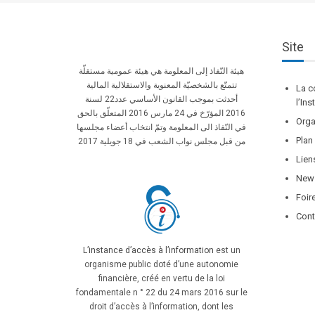
Site
هيئة النّفاذ إلى المعلومة هي هيئة عمومية مستقلّة
تتمتّع بالشخصيّة المعنوية والاستقلالية المالية
La c
أحدثت بموجب القانون الأساسي عدد22 لسنة
l’In
2016 المؤرّخ في 24 مارس 2016 المتعلّق بالحق
Orga
في النّفاذ الى المعلومة وتمّ انتخاب أعضاء مجلسها
Plan
من قبل مجلس نواب الشعب في 18 جويلية 2017
Lien
News
Foir
Cont
L’instance d’accès à l’information
est un
organisme public doté d’une autonomie
financière, créé en vertu de la loi
fondamentale n ° 22 du 24 mars 2016 sur le
droit d’accès à l’information, dont les