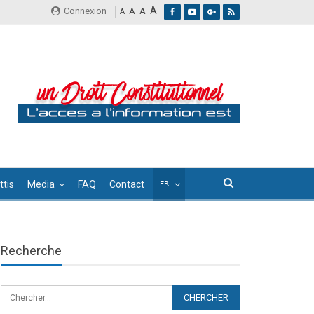
A
Connexion
A
A
A
tis
Media
FAQ
Contact
Recherche