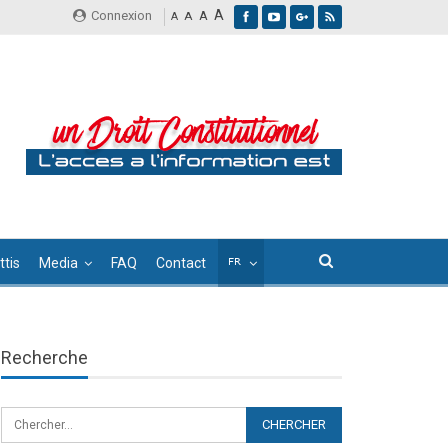
A
Connexion
A
A
A
tis
Media
FAQ
Contact
Recherche