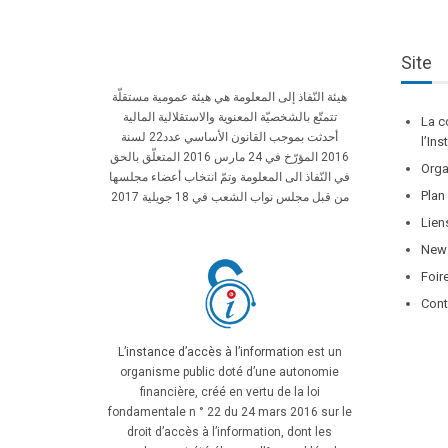
Site
هيئة النّفاذ إلى المعلومة هي هيئة عمومية مستقلّة
تتمتّع بالشخصيّة المعنوية والاستقلالية المالية
La c
أحدثت بموجب القانون الأساسي عدد22 لسنة
l’In
2016 المؤرّخ في 24 مارس 2016 المتعلّق بالحق
Orga
في النّفاذ الى المعلومة وتمّ انتخاب أعضاء مجلسها
Plan
من قبل مجلس نواب الشعب في 18 جويلية 2017
Lien
News
Foir
Cont
L’instance d’accès à l’information
est un
organisme public doté d’une autonomie
financière, créé en vertu de la loi
fondamentale n ° 22 du 24 mars 2016 sur le
droit d’accès à l’information, dont les