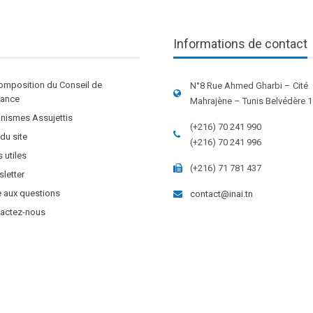
Informations de contact
omposition du Conseil de
N°8 Rue Ahmed Gharbi – Cité
stance
Mahrajène – Tunis Belvédère 
nismes Assujettis
(+216) 70 241 990
 du site
(+216) 70 241 996
s utiles
(+216) 71 781 437
letter
e aux questions
contact@inai.tn
actez-nous