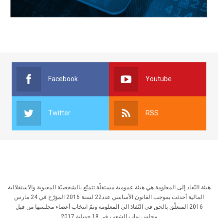
Facebook
Youtube
Twitter
RSS
هيئة النّفاذ إلى المعلومة هي هيئة عمومية مستقلّة تتمتّع بالشخصيّة المعنوية والاستقلالية
المالية أحدثت بموجب القانون الأساسي عدد22 لسنة 2016 المؤرّخ في 24 مارس
2016 المتعلّق بالحق في النّفاذ الى المعلومة وتمّ انتخاب أعضاء مجلسها من قبل
مجلس نواب الشعب في 18 جويلية 2017