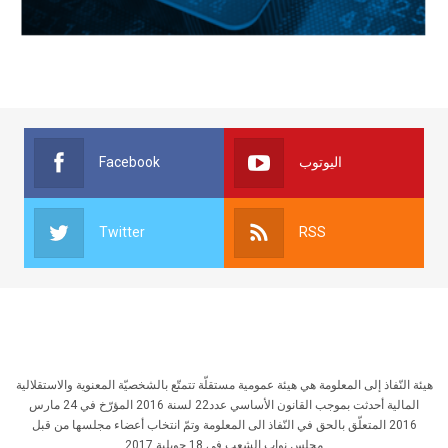
Facebook
اليوتوب
Twitter
RSS
هيئة النّفاذ إلى المعلومة هي هيئة عمومية مستقلّة تتمتّع بالشخصيّة المعنوية والاستقلالية
المالية أحدثت بموجب القانون الأساسي عدد22 لسنة 2016 المؤرّخ في 24 مارس
2016 المتعلّق بالحق في النّفاذ الى المعلومة وتمّ انتخاب أعضاء مجلسها من قبل
مجلس نواب الشعب في 18 جويلية 2017