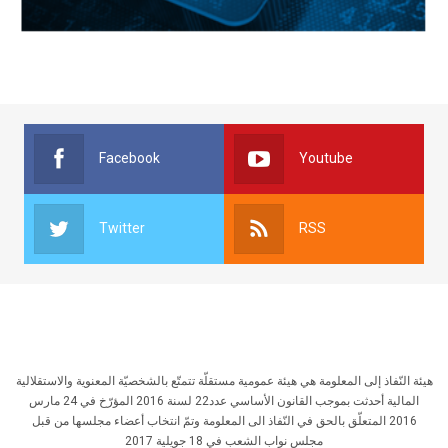
Facebook
Youtube
Twitter
RSS
هيئة النّفاذ إلى المعلومة هي هيئة عمومية مستقلّة تتمتّع بالشخصيّة المعنوية والاستقلالية
المالية أحدثت بموجب القانون الأساسي عدد22 لسنة 2016 المؤرّخ في 24 مارس
2016 المتعلّق بالحق في النّفاذ الى المعلومة وتمّ انتخاب أعضاء مجلسها من قبل
مجلس نواب الشعب في 18 جويلية 2017