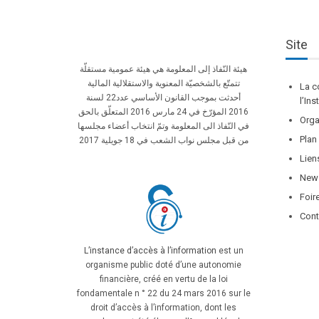
Site
هيئة النّفاذ إلى المعلومة هي هيئة عمومية مستقلّة
تتمتّع بالشخصيّة المعنوية والاستقلالية المالية
La c
أحدثت بموجب القانون الأساسي عدد22 لسنة
l’In
2016 المؤرّخ في 24 مارس 2016 المتعلّق بالحق
Orga
في النّفاذ الى المعلومة وتمّ انتخاب أعضاء مجلسها
Plan
من قبل مجلس نواب الشعب في 18 جويلية 2017
Lien
News
Foir
Cont
L’instance d’accès à l’information
est un
organisme public doté d’une autonomie
financière, créé en vertu de la loi
fondamentale n ° 22 du 24 mars 2016 sur le
droit d’accès à l’information, dont les