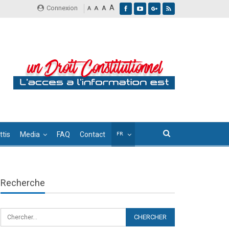
A
Connexion
A
A
A
tis
Media
FAQ
Contact
Recherche