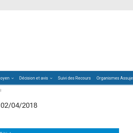
toyen
Décision et avis
Suivi des Recours
Organismes Assujet
8
 02/04/2018