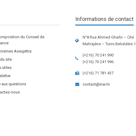
Informations de contact
omposition du Conseil de
N°8 Rue Ahmed Gharbi – Cité
stance
Mahrajène – Tunis Belvédère 
nismes Assujettis
(+216) 70 241 990
 du site
(+216) 70 241 996
s utiles
(+216) 71 781 437
letter
e aux questions
contact@inai.tn
actez-nous