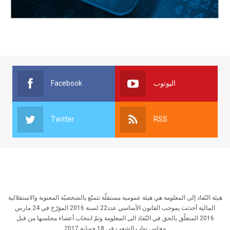
Facebook
اليوتوب
Twitter
RSS
هيئة النّفاذ إلى المعلومة هي هيئة عمومية مستقلّة تتمتّع بالشخصيّة المعنوية والاستقلالية
المالية أحدثت بموجب القانون الأساسي عدد22 لسنة 2016 المؤرّخ في 24 مارس
2016 المتعلّق بالحق في النّفاذ الى المعلومة وتمّ انتخاب أعضاء مجلسها من قبل
مجلس نواب الشعب في 18 جويلية 2017