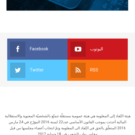
Facebook
اليوتوب
Twitter
RSS
هيئة النّفاذ إلى المعلومة هي هيئة عمومية مستقلّة تتمتّع بالشخصيّة المعنوية والاستقلالية
المالية أحدثت بموجب القانون الأساسي عدد22 لسنة 2016 المؤرّخ في 24 مارس
2016 المتعلّق بالحق في النّفاذ الى المعلومة وتمّ انتخاب أعضاء مجلسها من قبل
مجلس نواب الشعب في 18 جويلية 2017