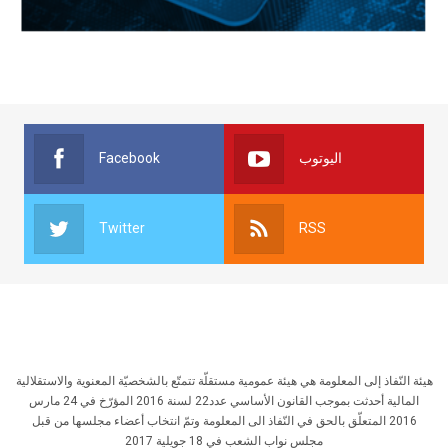
Facebook
اليوتوب
Twitter
RSS
هيئة النّفاذ إلى المعلومة هي هيئة عمومية مستقلّة تتمتّع بالشخصيّة المعنوية والاستقلالية
المالية أحدثت بموجب القانون الأساسي عدد22 لسنة 2016 المؤرّخ في 24 مارس
2016 المتعلّق بالحق في النّفاذ الى المعلومة وتمّ انتخاب أعضاء مجلسها من قبل
مجلس نواب الشعب في 18 جويلية 2017