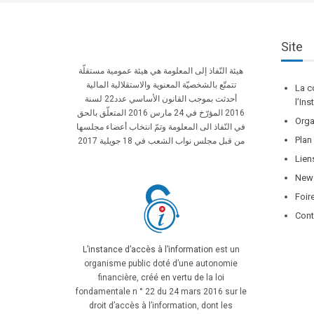
Site
هيئة النّفاذ إلى المعلومة هي هيئة عمومية مستقلّة
تتمتّع بالشخصيّة المعنوية والاستقلالية المالية
La c
أحدثت بموجب القانون الأساسي عدد22 لسنة
l’In
2016 المؤرّخ في 24 مارس 2016 المتعلّق بالحق
Orga
في النّفاذ الى المعلومة وتمّ انتخاب أعضاء مجلسها
Plan
من قبل مجلس نواب الشعب في 18 جويلية 2017
Lien
News
Foir
Cont
L’instance d’accès à l’information
est un
organisme public doté d’une autonomie
financière, créé en vertu de la loi
fondamentale n ° 22 du 24 mars 2016 sur le
droit d’accès à l’information, dont les