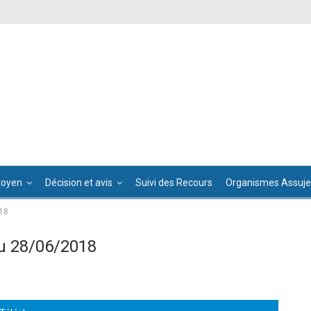
toyen
Décision et avis
Suivi des Recours
Organismes Assujet
18
u 28/06/2018