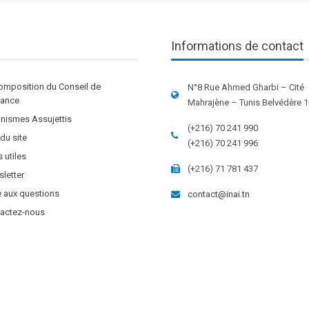
Informations de contact
omposition du Conseil de
N°8 Rue Ahmed Gharbi – Cité
stance
Mahrajène – Tunis Belvédère 
nismes Assujettis
(+216) 70 241 990
 du site
(+216) 70 241 996
s utiles
(+216) 71 781 437
letter
e aux questions
contact@inai.tn
actez-nous