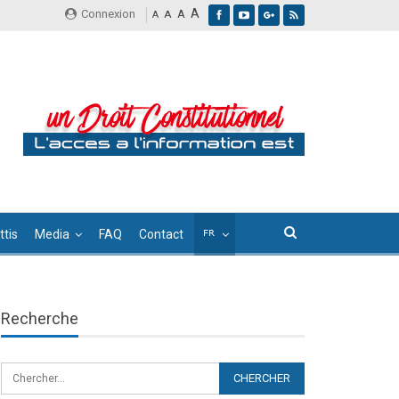
A
Connexion
A
A
A
tis
Media
FAQ
Contact
Recherche