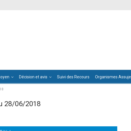
toyen
Décision et avis
Suivi des Recours
Organismes Assujet
18
u 28/06/2018