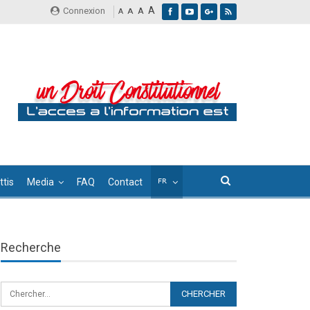
A
Connexion
A
A
A
tis
Media
FAQ
Contact
Recherche