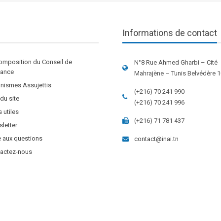
Informations de contact
omposition du Conseil de
N°8 Rue Ahmed Gharbi – Cité
stance
Mahrajène – Tunis Belvédère 
nismes Assujettis
(+216) 70 241 990
 du site
(+216) 70 241 996
s utiles
(+216) 71 781 437
letter
e aux questions
contact@inai.tn
actez-nous