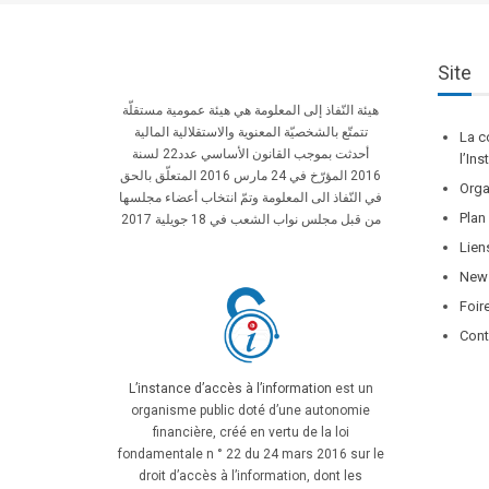
Site
هيئة النّفاذ إلى المعلومة هي هيئة عمومية مستقلّة
تتمتّع بالشخصيّة المعنوية والاستقلالية المالية
La c
أحدثت بموجب القانون الأساسي عدد22 لسنة
l’In
2016 المؤرّخ في 24 مارس 2016 المتعلّق بالحق
Orga
في النّفاذ الى المعلومة وتمّ انتخاب أعضاء مجلسها
Plan
من قبل مجلس نواب الشعب في 18 جويلية 2017
Lien
News
Foir
Cont
L’instance d’accès à l’information
est un
organisme public doté d’une autonomie
financière, créé en vertu de la loi
fondamentale n ° 22 du 24 mars 2016 sur le
droit d’accès à l’information, dont les