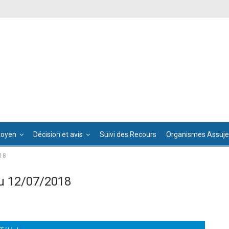
toyen
Décision et avis
Suivi des Recours
Organismes Assujet
18
u 12/07/2018