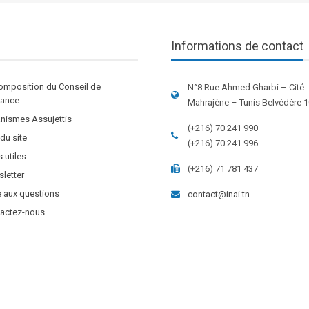
Informations de contact
omposition du Conseil de
N°8 Rue Ahmed Gharbi – Cité
stance
Mahrajène – Tunis Belvédère 
nismes Assujettis
(+216) 70 241 990
 du site
(+216) 70 241 996
s utiles
(+216) 71 781 437
letter
e aux questions
contact@inai.tn
actez-nous