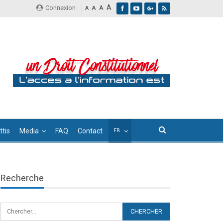
A
Connexion
A
A
A
tis
Media
FAQ
Contact
Recherche