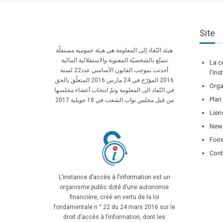
Site
هيئة النّفاذ إلى المعلومة هي هيئة عمومية مستقلّة
تتمتّع بالشخصيّة المعنوية والاستقلالية المالية
La c
أحدثت بموجب القانون الأساسي عدد22 لسنة
l’In
2016 المؤرّخ في 24 مارس 2016 المتعلّق بالحق
Orga
في النّفاذ الى المعلومة وتمّ انتخاب أعضاء مجلسها
Plan
من قبل مجلس نواب الشعب في 18 جويلية 2017
Lien
News
Foir
Cont
L’instance d’accès à l’information
est un
organisme public doté d’une autonomie
financière, créé en vertu de la loi
fondamentale n ° 22 du 24 mars 2016 sur le
droit d’accès à l’information, dont les