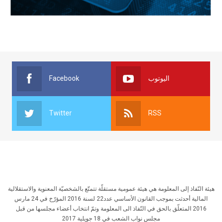
Facebook
اليوتوب
Twitter
RSS
هيئة النّفاذ إلى المعلومة هي هيئة عمومية مستقلّة تتمتّع بالشخصيّة المعنوية والاستقلالية
المالية أحدثت بموجب القانون الأساسي عدد22 لسنة 2016 المؤرّخ في 24 مارس
2016 المتعلّق بالحق في النّفاذ الى المعلومة وتمّ انتخاب أعضاء مجلسها من قبل
مجلس نواب الشعب في 18 جويلية 2017