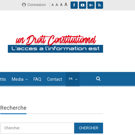
A
Connexion
A
A
A
tis
Media
FAQ
Contact
Recherche