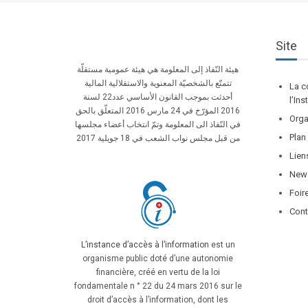
Site
هيئة النّفاذ إلى المعلومة هي هيئة عمومية مستقلّة
تتمتّع بالشخصيّة المعنوية والاستقلالية المالية
La c
أحدثت بموجب القانون الأساسي عدد22 لسنة
l’In
2016 المؤرّخ في 24 مارس 2016 المتعلّق بالحق
Orga
في النّفاذ الى المعلومة وتمّ انتخاب أعضاء مجلسها
Plan
من قبل مجلس نواب الشعب في 18 جويلية 2017
Lien
News
Foir
Cont
L’instance d’accès à l’information
est un
organisme public doté d’une autonomie
financière, créé en vertu de la loi
fondamentale n ° 22 du 24 mars 2016 sur le
droit d’accès à l’information, dont les