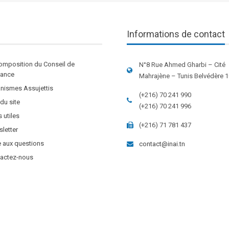
Informations de contact
omposition du Conseil de
N°8 Rue Ahmed Gharbi – Cité
stance
Mahrajène – Tunis Belvédère 
nismes Assujettis
(+216) 70 241 990
 du site
(+216) 70 241 996
s utiles
(+216) 71 781 437
letter
e aux questions
contact@inai.tn
actez-nous