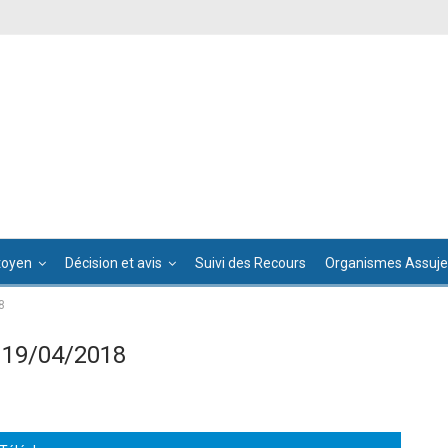
toyen
Décision et avis
Suivi des Recours
Organismes Assujet
8
 19/04/2018