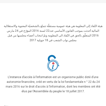
هيئة النّفاذ إلى المعلومة هي هيئة عمومية مستقلّة تتمتّع بالشخصيّة المعنوية والاستقلالية
المالية أحدثت بموجب القانون الأساسي عدد22 لسنة 2016 المؤرّخ في 24 مارس
2016 المتعلّق بالحق في النّفاذ الى المعلومة وتمّ انتخاب أعضاء مجلسها من قبل
مجلس نواب الشعب في 18 جويلية 2017
L’instance d’accès à l’information
est un organisme public doté d’une
autonomie financière, créé en vertu de la loi fondamentale n ° 22 du 24
mars 2016 sur le droit d’accès à l’information, dont les membres ont été
élus par l’Assemblée du peuple le 18 juillet 2017.