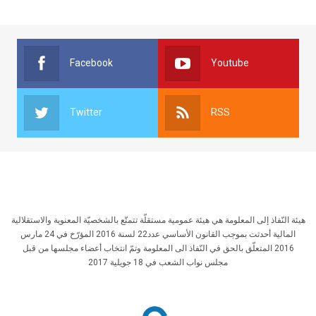
Facebook
Youtube
Twitter
RSS
هيئة النّفاذ إلى المعلومة هي هيئة عمومية مستقلّة تتمتّع بالشخصيّة المعنوية والاستقلالية
المالية أحدثت بموجب القانون الأساسي عدد22 لسنة 2016 المؤرّخ في 24 مارس
2016 المتعلّق بالحق في النّفاذ الى المعلومة وتمّ انتخاب أعضاء مجلسها من قبل
مجلس نواب الشعب في 18 جويلية 2017