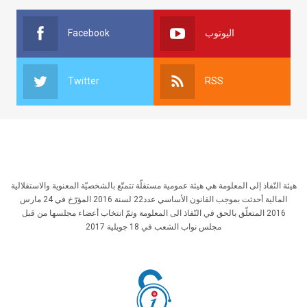
Facebook
اليوتوب
Twitter
RSS
هيئة النّفاذ إلى المعلومة هي هيئة عمومية مستقلّة تتمتّع بالشخصيّة المعنوية والاستقلالية
المالية أحدثت بموجب القانون الأساسي عدد22 لسنة 2016 المؤرّخ في 24 مارس
2016 المتعلّق بالحق في النّفاذ الى المعلومة وتمّ انتخاب أعضاء مجلسها من قبل
مجلس نواب الشعب في 18 جويلية 2017